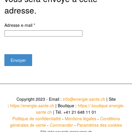
adresse.
Adresse e-mail
*
Captcha
*
Envoyer
Copyright 2023 - Email :
info@energie-sante.ch
| Site
:
https://energie-sante.ch
| Boutique :
https:// boutique.energie-
sante.ch
| Tél. +41 21 648 11 01
Politique de confidentialité
-
Mentions légales
-
Conditions
générales de vente
-
Commander
-
Paramètres des cookies
Site crée par web-ressources.ch